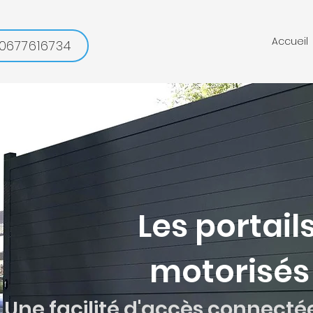
Accueil
0677616734
Les portail
motorisés 
Un
e facilité
d'accès
connecté