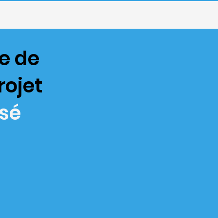
e de
rojet
isé