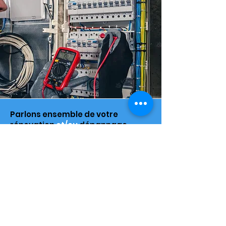
Parlons ensemble de votre
rénovation
et/ou
dépannage
électrique
Contactez-nous pour réserver une consultation et
un diagnostic électrique de votre maison ou de
votre site professionnel.
20 chemin des violettes, 89100,
ROSOY
contact@romainpihetsolaire.fr
06 77 61 67 34